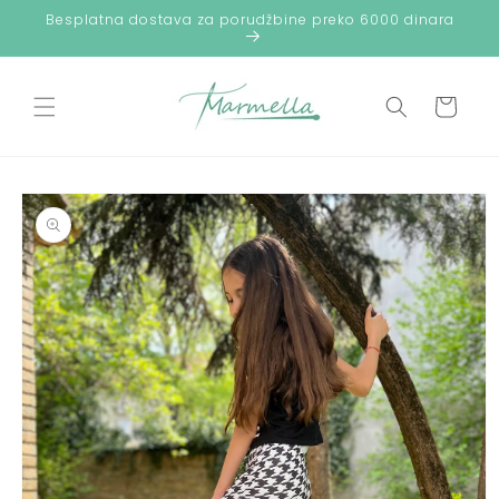
Preskoči
Besplatna dostava za porudžbine preko 6000 dinara
na
sadržaj
Korpa
Preskoči do
informacija
o
proizvodu