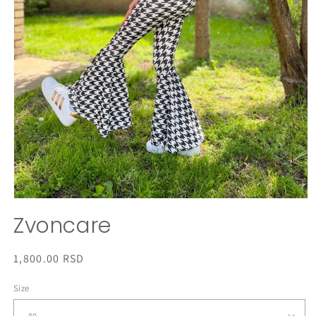
Otvori
medij
Zvoncare
1
u
dijaloškom
okviru
Redovna
1,800.00 RSD
cena
Size