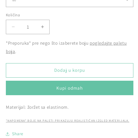
Količina
Smanji
Povećaj
količinu
količinu
proizvoda
proizvoda
*Preporuka* pre nego što izaberete boju
pogledajte paletu
Zvoncare
Zvoncare
boja
.
Dodaj u korpu
Kupi odmah
Materijal: žoržet sa elastinom.
*NAPOMENA* BOJE NA PALETI PRIKAZUJU REALISTIČAN IZGLED MATERIJALA.
Share