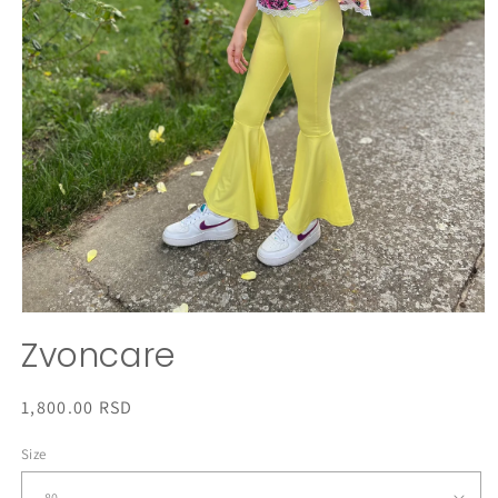
Otvori
medij
Zvoncare
1
u
dijaloškom
okviru
Redovna
1,800.00 RSD
cena
Size