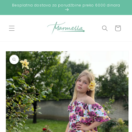
Preskoči
Besplatna dostava za porudžbine preko 6000 dinara
na
sadržaj
Korpa
Preskoči do
informacija
o
proizvodu