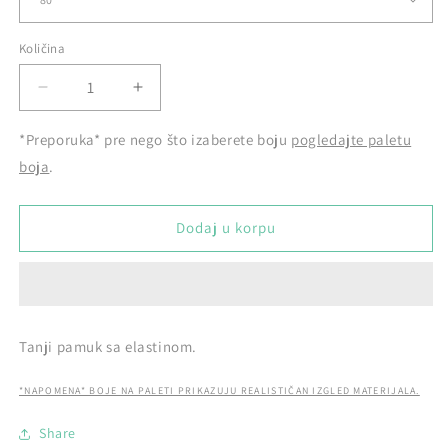
Količina
Smanji
Povećaj
količinu
količinu
proizvoda
proizvoda
*Preporuka* pre nego što izaberete boju
pogledajte paletu
Zvoncare
Zvoncare
boja
.
Dodaj u korpu
Tanji pamuk sa elastinom.
*NAPOMENA* BOJE NA PALETI PRIKAZUJU REALISTIČAN IZGLED MATERIJALA.
Share