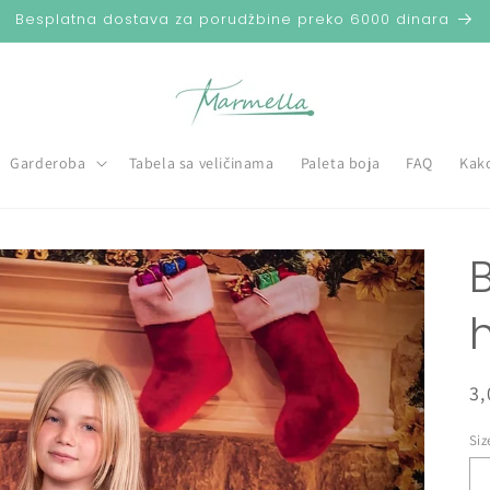
Besplatna dostava za porudžbine preko 6000 dinara
Garderoba
Tabela sa veličinama
Paleta boja
FAQ
Kako
R
3,
c
Siz