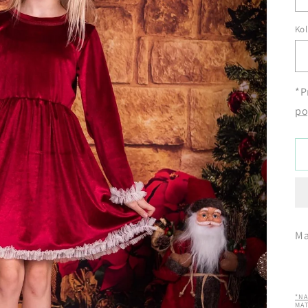
Kol
*P
po
Mat
*NA
MAT