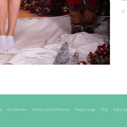
a
Garderoba
Tabela sa veličinama
Paleta boja
FAQ
Kako po