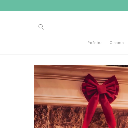
Preskoči
na
sadržaj
Početna
O nama
Preskoči do
informacija
o
proizvodu