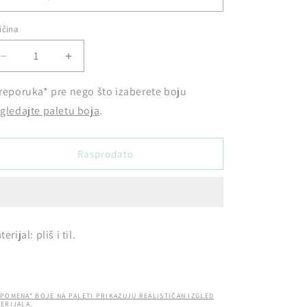
ičina
Smanji
Povećaj
količinu
količinu
proizvoda
proizvoda
reporuka* pre nego što izaberete boju
Baka
Baka
gledajte paletu boja
.
mraz
mraz
haljina
haljina
Rasprodato
erijal: pliš i til.
POMENA* BOJE NA PALETI PRIKAZUJU REALISTIČAN IZGLED
ERIJALA.