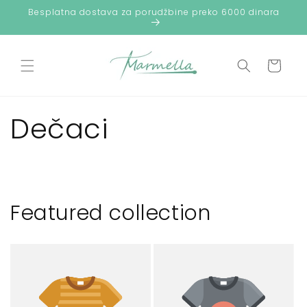
Preskoči
Besplatna dostava za porudžbine preko 6000 dinara
na
sadržaj
Korpa
Dečaci
Featured collection